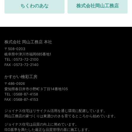
ちくわのあな
株式会社岡山工務店
株式会社 岡山工務店 本社
〒508-0203
岐阜県中津川市福岡685番地1
TEL : 0573-72-2100
FAX : 0573-72-2140
かすがい檜彩工房
〒486-0926
愛知県春日井市小野町３丁目14番地105
TEL : 0568-87-4158
FAX : 0568-87-4153
ジョイナス住宅はリサイクル活用を通じ環境に配慮しています。
岡山工務店の家づくりは東濃ひのきを育てるところから始めています。
ジョイナス住宅は品質の向上に努めています。
ISO基準を満たした厳正な品質管理の基に施工します。