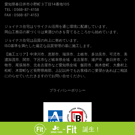
愛知県春日井市小野町３丁目14番地105
TEL : 0568-87-4158
FAX : 0568-87-4153
ジョイナス住宅はリサイクル活用を通じ環境に配慮しています。
岡山工務店の家づくりは東濃ひのきを育てるところから始めています。
ジョイナス住宅は品質の向上に努めています。
ISO基準を満たした厳正な品質管理の基に施工します。
【施工エリア】中津川市、恵那市、瑞浪市、土岐市、多治見市、可児市、美
濃加茂市、関市、下呂市など岐阜県全域 名古屋市、瀬戸市、春日井市、小
牧市、尾張旭市、北名古屋市など愛知県全域 飯田市、南木曾町、大桑村上
松町、木曽町など長野県南部。上記以外でもお客様のご要望があればご相談
にのらせていただきますのでお問い合せください。
プライバシーポリシー
誕生！