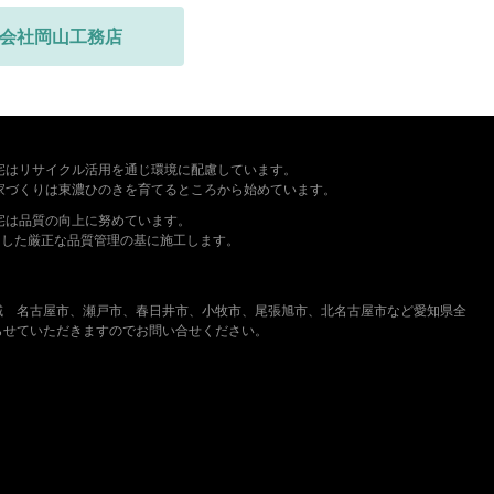
会社岡山工務店
宅はリサイクル活用を通じ環境に配慮しています。
家づくりは東濃ひのきを育てるところから始めています。
宅は品質の向上に努めています。
満たした厳正な品質管理の基に施工します。
域 名古屋市、瀬戸市、春日井市、小牧市、尾張旭市、北名古屋市など愛知県全
らせていただきますのでお問い合せください。