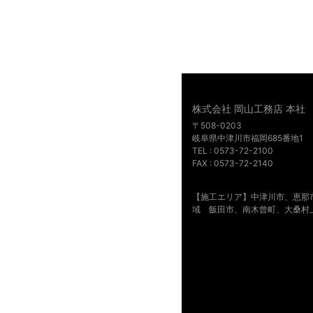
株式会社 岡山工務店 本社
〒508-0203
岐阜県中津川市福岡685番地1
TEL : 0573-72-2100
FAX : 0573-72-2140
【施工エリア】中津川市、恵那
域 飯田市、南木曾町、大桑村