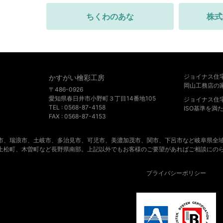
ちくわのあな
株式
ジョイナス住
かすがい檜彩工房
岡山工務店の
〒486-0926
愛知県春日井市小野町３丁目14番地105
ジョイナス住
TEL : 0568-87-4158
ISO基準を
FAX : 0568-87-4153
市、瑞浪市、土岐市、多治見市、可児市、美濃加茂市、関市、下呂市など岐阜県全
上松町、木曽町など長野県南部。上記以外でもお客様のご要望があればご相談にの
プライバシーポリシー